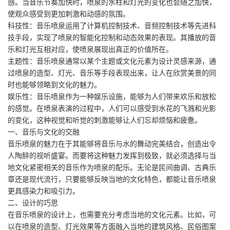
感。当音乐节奏加快时，喷泉的水柱和灯光的变化也会随之加快，
使观众感受到更加刺激和动感的氛围。
科技性：音乐喷泉运用了计算机控制技术、音频控制技术等先进科
技手段，实现了喷泉的智能化控制和动态效果的表现。其播放的音
乐和灯光互相对应，使喷泉展现出真正的价值所在。
主题性：音乐喷泉通常以某个主题或文化元素为设计灵感来源，通
过喷泉的造型、灯光、音乐等手段表现出来，让人在欣赏美景的同
时也能够领略到文化的魅力。
娱乐性：音乐喷泉作为一种娱乐设施，能够为人们带来欢乐和放松
的感觉。在喷泉表演的过程中，人们可以感受到水花的飞溅和光影
的变化，这种视觉和听觉的刺激能够让人们忘却烦恼和疲惫。
一、音乐与文化的交融
音乐喷泉的魅力在于其能够将音乐与水的舞动完美结合，创造出令
人陶醉的视听盛宴。而要将这种魅力发挥到极致，就必须选择与当
地文化紧密相关的音乐作为喷泉的配乐。无论是民间曲调、古典乐
章还是现代流行，只要能够反映当地的文化特色，都能让音乐喷泉
更具感染力和吸引力。
二、设计的巧思
在音乐喷泉的设计上，也需要充分考虑当地的文化元素。比如，可
以在喷泉的造型、灯光效果等方面融入当地的建筑风格、民俗图案