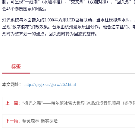
制，可呈现“一线潮”（水墙平推）、“交叉潮”（双潮对撞）、“回头潮”
会45个参赛国家和地区。
灯光系统与地面嵌入的2,000平方米LED巨幕联动，当水柱模拟潮水
呈现“数字浪花”消散效果。音乐由杭州爱乐乐团创作，融合江南丝竹、
潮时为整齐划一的鼓点，回头潮时转为回旋式旋律。
标签
本文网址：
http://zjsyjz.cn/gsxw/262.html
上一篇：
“极光之舞”——哈尔滨冰雪大世界·冰晶幻境音乐喷泉（冬季
下一篇：
精灵森林·迷雾探险