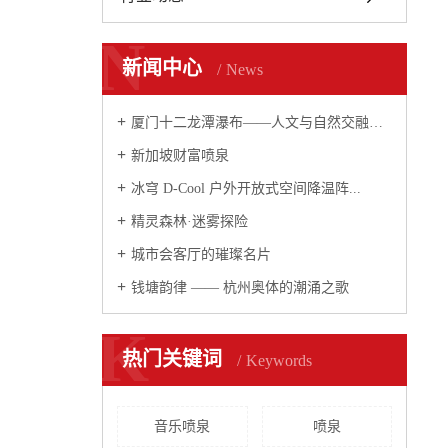
N
新闻中心
News
厦门十二龙潭瀑布——人文与自然交融的瀑布...
新加坡财富喷泉
冰穹 D-Cool 户外开放式空间降温阵...
精灵森林·迷雾探险
城市会客厅的璀璨名片
钱塘韵律 —— 杭州奥体的潮涌之歌
K
热门关键词
Keywords
音乐喷泉
喷泉