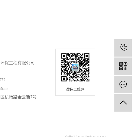
0
达环保工程有限公司
922
6955
微信二维码
区机场路金云街7号