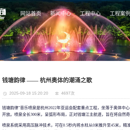
网站首页
新闻中心
工程中心
工程案
钱塘韵律 —— 杭州奥体的潮涌之歌
2025-09-18 15:20:20
4697
次
钱塘韵律”音乐喷泉是杭州2022年亚运会配套重点工程，坐落于奥体中心主
开放。喷泉全长300米，呈弧形布局，正对钱塘江主航道，旨在将自然奇
喷泉系统采用高压脉冲技术，可在0.5秒内将水柱从0米推升至45米，精