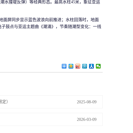
（潮水撞堤反弹）等经典形态。最高水柱45米，象征亚运
时，地面屏同步显示蓝色波浪向前推进；水柱回落时，地面
电子鼓点与亚运主题曲《潮涌》，节奏随潮型变化：一线
限定）
2025-08-09
2026-03-09