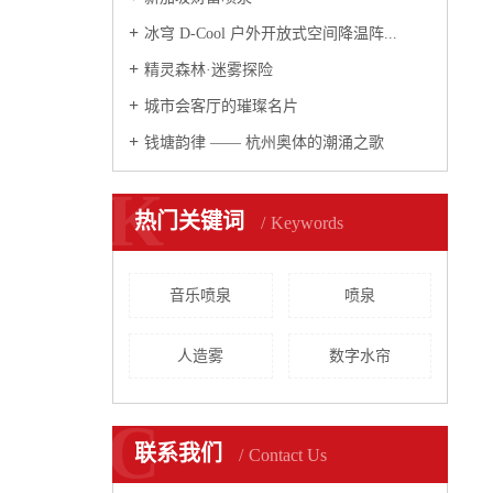
冰穹 D-Cool 户外开放式空间降温阵...
精灵森林·迷雾探险
城市会客厅的璀璨名片
钱塘韵律 —— 杭州奥体的潮涌之歌
K
热门关键词
Keywords
音乐喷泉
喷泉
人造雾
数字水帘
C
联系我们
Contact Us