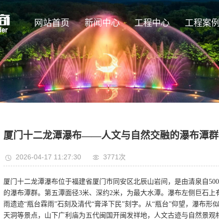
网站首页
新闻中心
工程中心
工程案
厦门十二龙潭瀑布——人文与自然交融的瀑布潭群
2026-04-17 11:27:30
3771
次
厦门十二龙潭瀑布位于福建省厦门市同安区北辰山岩间，是由清泉自50
的瀑布潭群。第五潭面径3米、深约2米，为最大水潭。瀑布左侧巨石上
雨遗迹“瓶台霖雨”石刻及清代“膏泽下民”刻字。从“瓶台”仰望，瀑布形
天洞等景点，山下广利庙为五代闽国开闽发祥地，人文古迹与自然景观相