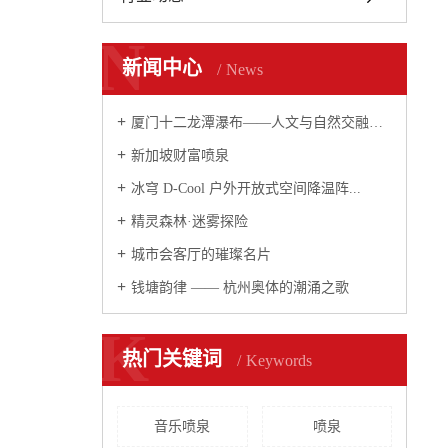
N
新闻中心
News
厦门十二龙潭瀑布——人文与自然交融的瀑布...
新加坡财富喷泉
冰穹 D-Cool 户外开放式空间降温阵...
精灵森林·迷雾探险
城市会客厅的璀璨名片
钱塘韵律 —— 杭州奥体的潮涌之歌
K
热门关键词
Keywords
音乐喷泉
喷泉