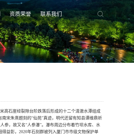
例
资质荣誉
联系我们
0米高石崖经裂隙台阶跌落后形成的十二个清澈水潭组成
有南宋朱熹题刻的“仙苑”真迹，明代还留有知县谭维鼎祈
似人参，故又名“人参瀑”。瀑布周边分布着竹坝水库、水
得益彰，2020年石刻群被列入厦门市市级文物保护单