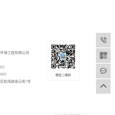
0
达环保工程有限公司
922
6955
微信二维码
区机场路金云街7号