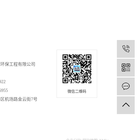
0
达环保工程有限公司
922
6955
微信二维码
区机场路金云街7号