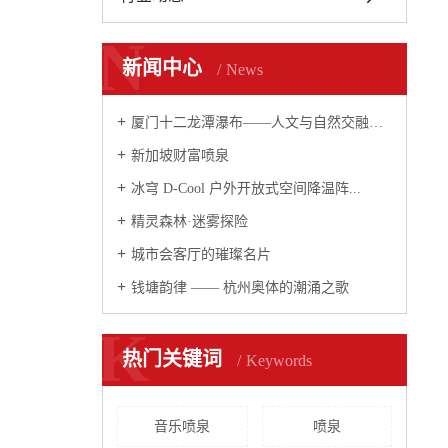
N
新闻中心
News
厦门十二龙潭瀑布——人文与自然交融的瀑布...
新加坡财富喷泉
冰穹 D-Cool 户外开放式空间降温阵...
精灵森林·迷雾探险
城市会客厅的璀璨名片
钱塘韵律 —— 杭州奥体的潮涌之歌
K
热门关键词
Keywords
音乐喷泉
喷泉