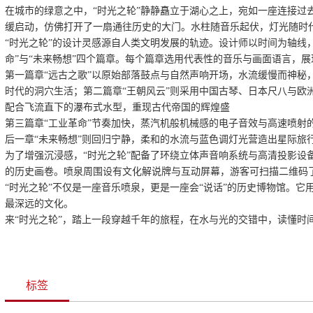
在城市的绿意之中，“时光之轮”静静矗立于湖心之上，宛如一座连接过
缓启动，仿佛打开了一扇通往历史的大门。水柱随音乐起伏，灯光随时
“时光之轮”的设计灵感源自人类文明发展的轨迹。设计师以时间为轴线，
命”与“未来畅想”四个篇章。每个篇章选用代表性的音乐与画面语言，
第一篇章“远古之歌”以原始部落鼓点与自然声响开场，水流缓慢而神秘
时代的洞穴生活；第二篇章“王朝风云”则采用中国古琴、日本尺八与欧
配合飞流直下的瀑布式水型，重现古代帝国的辉煌盛
第三篇章“工业革命”节奏加快，蒸汽机般机械感的电子音效与高速喷射
后一章“未来畅想”则回归宁静，柔和的水流与蓝色调灯光营造出星际旅
为了增强沉浸感，“时光之轮”配备了环绕立体声音响系统与高清投影设
的历史画卷。喷泉周围设有文化解说牌与互动屏幕，游客可扫描二维码
“时光之轮”不仅是一座音乐喷泉，更是一座会“说话”的历史博物馆。
最深远的文化。
来“时光之轮”，踏上一段穿越千年的旅程，在水与光的交错中，读懂时
标签