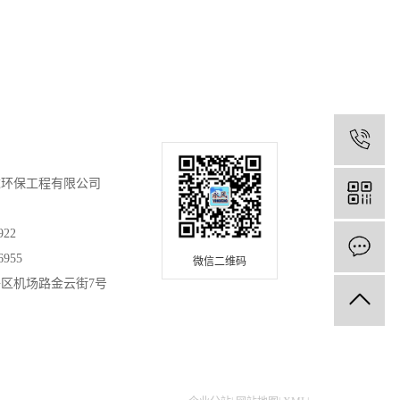
0
达环保工程有限公司
922
6955
微信二维码
区机场路金云街7号