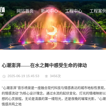
网站首页
新闻中心
工程中心
工程案
心潮澎湃——在水之舞中感受生命的律动
2025-06-19 15:45:53
3456
次
“心潮澎湃”音乐喷泉是一座融合现代科技与情感表达的城市地标性景观
的情感流动”为核心设计理念，通过水流的起伏变化、灯光的情绪映射
想的心灵旅程。无论是清晨的第一缕阳光，还是夜晚的璀璨光影，“心潮
情感共鸣之地