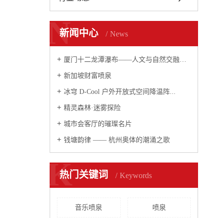
N
新闻中心
News
厦门十二龙潭瀑布——人文与自然交融的瀑布...
新加坡财富喷泉
冰穹 D-Cool 户外开放式空间降温阵...
精灵森林·迷雾探险
城市会客厅的璀璨名片
钱塘韵律 —— 杭州奥体的潮涌之歌
K
热门关键词
Keywords
音乐喷泉
喷泉