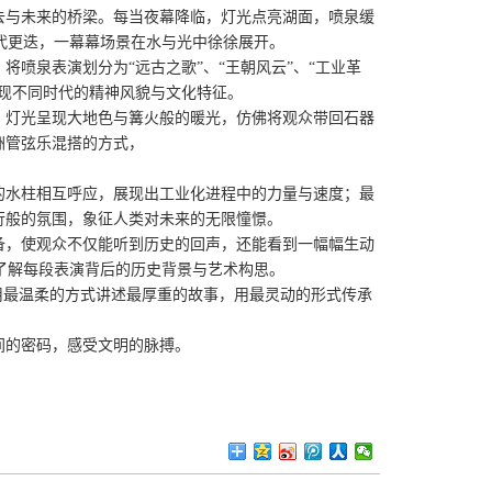
去与未来的桥梁。每当夜幕降临，灯光点亮湖面，喷泉缓
代更迭，一幕幕场景在水与光中徐徐展开。
将喷泉表演划分为“远古之歌”、“王朝风云”、“工业革
展现不同时代的精神风貌与文化特征。
，灯光呈现大地色与篝火般的暖光，仿佛将观众带回石器
洲管弦乐混搭的方式，
的水柱相互呼应，展现出工业化进程中的力量与速度；最
行般的氛围，象征人类对未来的无限憧憬。
备，使观众不仅能听到历史的回声，还能看到一幅幅生动
了解每段表演背后的历史背景与艺术构思。
它用最温柔的方式讲述最厚重的故事，用最灵动的形式传承
间的密码，感受文明的脉搏。